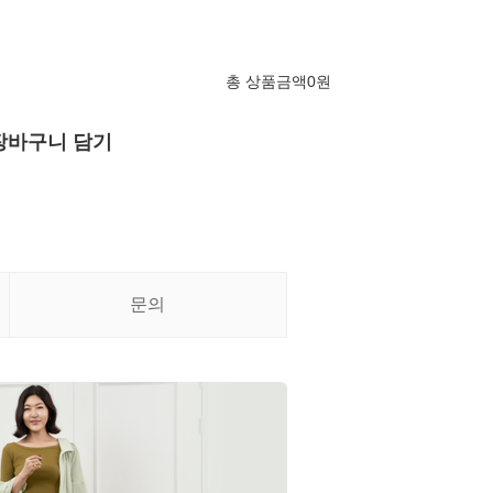
총 상품금액
0
원
장바구니 담기
문의