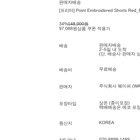
판매자배송
[프리터] Point Embroidered Shorts Red
34
%
148,000
원
97,088
원
상품 쿠폰 적용가
판매자배송
배송
2~5일 내 도착
(단, 배송사·판매자 
무료배송
배송비
주식회사 웨이퍼 (WA
판매자
상온 (종이포장)
포장타입
택배배송은 에코 포
KOREA
원산지
070-8899-1489