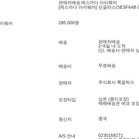
판매자배송
에스까다 아이웨어
[에스까다 아이웨어] 선글라스(SESF64B 07
285,000
원
아이웨어
판매자배송
배송
2~5일 내 도착
(단, 배송사·판매자 
무료배송
배송비
주식회사 룩옵틱스
판매자
상온 (종이포장)
포장타입
택배배송은 에코 포
중국
원산지
0230168271
A/S 안내