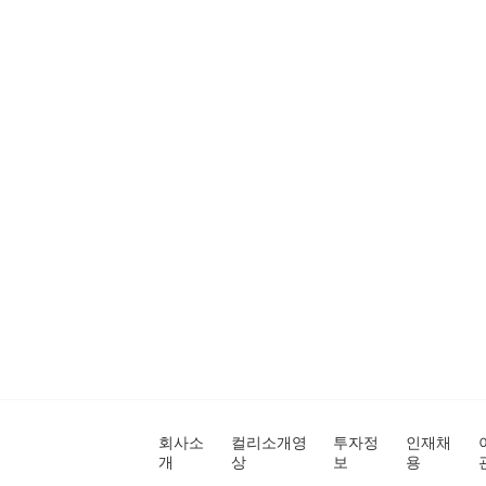
회사소
컬리소개영
투자정
인재채
개
상
보
용