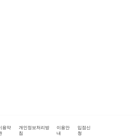
이용약
개인정보처리방
이용안
입점신
관
침
내
청