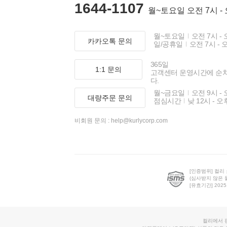
1644-1107
월~토요일 오전 7시 -
월~토요일
오전 7시 - 
카카오톡 문의
일/공휴일
오전 7시 - 
365일
1:1 문의
고객센터 운영시간에 순
다.
월~금요일
오전 9시 - 
대량주문 문의
점심시간
낮 12시 - 오
비회원 문의 :
help@kurlycorp.com
[인증범위] 컬리
(심사받지 않은 
[유효기간] 2025.0
컬리에서 