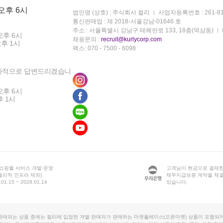
 오후 6시
법인명 (상호) : 주식회사 컬리
사업자등록번호 : 261-81
통신판매업 : 제 2018-서울강남-01646 호
주소 : 서울특별시 강남구 테헤란로 133, 18층(역삼동)
오후 6시
채용문의 :
recruit@kurlycorp.com
오후 1시
팩스: 070 - 7500 - 6098
차적으로 답변드리겠습니
오후 6시
후 1시
 쇼핑몰 서비스 개발·운영
고객님이 현금으로 결제한
물리적 인프라 제외)
채무지급보증 계약을 체
1.15 ~ 2028.01.14
있습니다.
판매되는 상품 중에는 컬리에 입점한 개별 판매자가 판매하는 마켓플레이스(오픈마켓) 상품이 포함되어