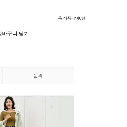
총 상품금액
0
원
장바구니 담기
문의