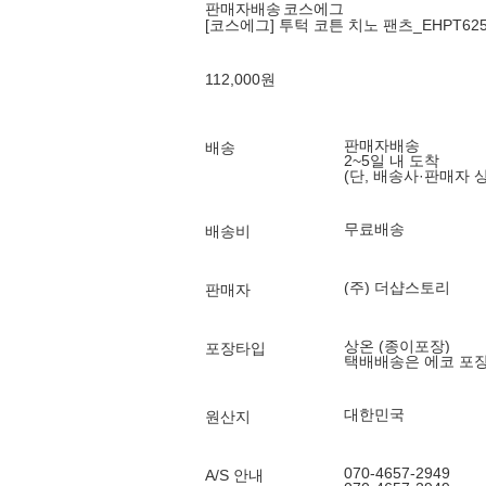
판매자배송
코스에그
[코스에그] 투턱 코튼 치노 팬츠_EHPT62
112,000
원
판매자배송
배송
2~5일 내 도착
(단, 배송사·판매자 
무료배송
배송비
(주) 더샵스토리
판매자
상온 (종이포장)
포장타입
택배배송은 에코 포
대한민국
원산지
070-4657-2949
A/S 안내