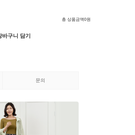
총 상품금액
0
원
장바구니 담기
문의