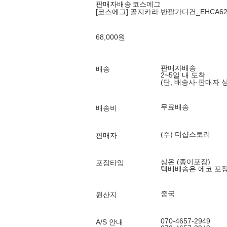
판매자배송
코스에그
[코스에그] 골지카라 반팔가디건_EHCA62
68,000
원
판매자배송
배송
2~5일 내 도착
(단, 배송사·판매자 
무료배송
배송비
(주) 더샵스토리
판매자
상온 (종이포장)
포장타입
택배배송은 에코 포
중국
원산지
070-4657-2949
A/S 안내