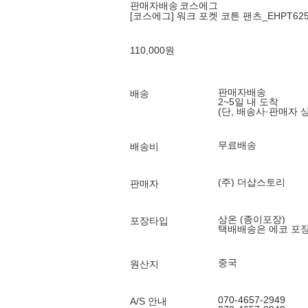
판매자배송
코스에그
[코스에그] 워크 포켓 코튼 팬츠_EHPT62
110,000
원
판매자배송
배송
2~5일 내 도착
(단, 배송사·판매자 
무료배송
배송비
(주) 더샵스토리
판매자
상온 (종이포장)
포장타입
택배배송은 에코 포
중국
원산지
070-4657-2949
A/S 안내