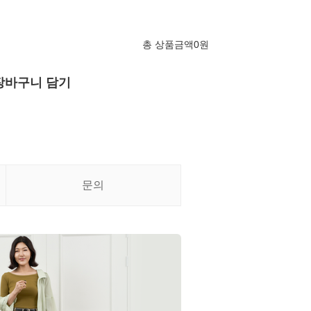
총 상품금액
0
원
장바구니 담기
문의