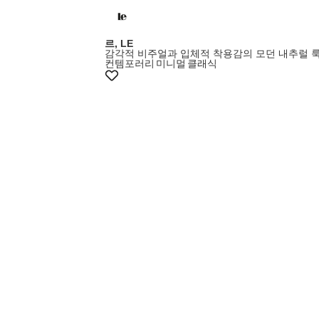
르, LE
감각적 비주얼과 입체적 착용감의 모던 내추럴 
컨템포러리
미니멀
클래식