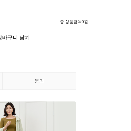
총 상품금액
0
원
장바구니 담기
문의