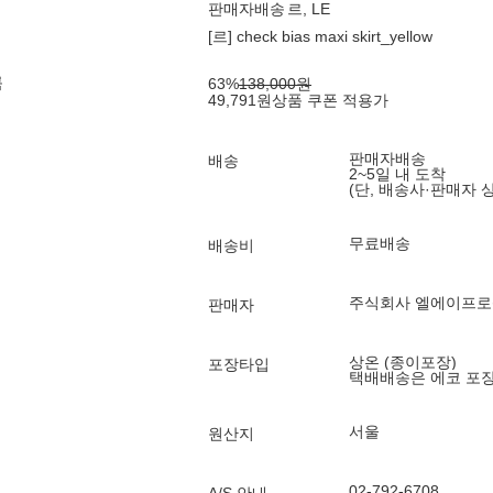
판매자배송
르, LE
[르] check bias maxi skirt_yellow
룩
63
%
138,000
원
49,791
원
상품 쿠폰 적용가
판매자배송
배송
2~5일 내 도착
(단, 배송사·판매자 
무료배송
배송비
주식회사 엘에이프
판매자
상온 (종이포장)
포장타입
택배배송은 에코 포
서울
원산지
02-792-6708