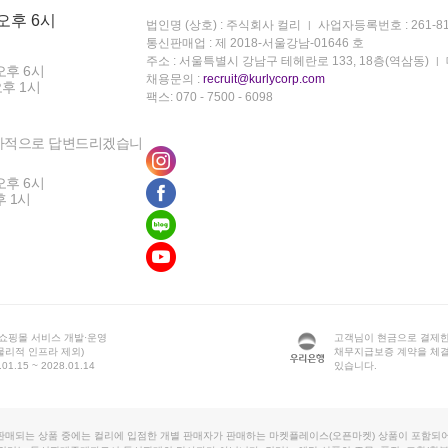
 오후 6시
법인명 (상호) : 주식회사 컬리
사업자등록번호 : 261-81
통신판매업 : 제 2018-서울강남-01646 호
주소 : 서울특별시 강남구 테헤란로 133, 18층(역삼동)
오후 6시
채용문의 :
recruit@kurlycorp.com
오후 1시
팩스: 070 - 7500 - 6098
차적으로 답변드리겠습니
오후 6시
후 1시
 쇼핑몰 서비스 개발·운영
고객님이 현금으로 결제한
물리적 인프라 제외)
채무지급보증 계약을 체
1.15 ~ 2028.01.14
있습니다.
판매되는 상품 중에는 컬리에 입점한 개별 판매자가 판매하는 마켓플레이스(오픈마켓) 상품이 포함되어