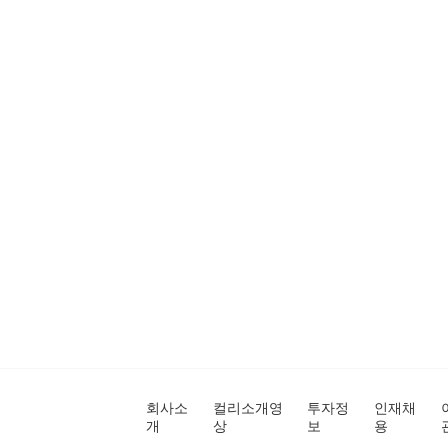
회사소
컬리소개영
투자정
인재채
개
상
보
용