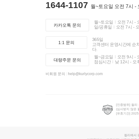
1644-1107
월~토요일 오전 7시 -
월~토요일
오전 7시 - 
카카오톡 문의
일/공휴일
오전 7시 - 
365일
1:1 문의
고객센터 운영시간에 순
다.
월~금요일
오전 9시 - 
대량주문 문의
점심시간
낮 12시 - 오
비회원 문의 :
help@kurlycorp.com
[인증범위] 컬리
(심사받지 않은 
[유효기간] 2025.0
컬리에서 