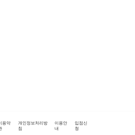
이용약
개인정보처리방
이용안
입점신
관
침
내
청