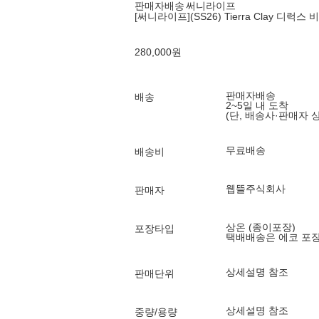
판매자배송
써니라이프
[써니라이프](SS26) Tierra Clay 디럭스
280,000
원
판매자배송
배송
2~5일 내 도착
(단, 배송사·판매자 
무료배송
배송비
웹뜰주식회사
판매자
상온 (종이포장)
포장타입
택배배송은 에코 포
상세설명 참조
판매단위
상세설명 참조
중량/용량