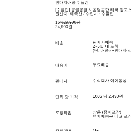
판매자배송
수플린
[수플린] 몽글몽글 새콤달콤한 태국 망고스틴 (
원산지:
태국산 / 수입사 : 수플린
16
%
29,900
원
24,900
원
판매자배송
배송
2~5일 내 도착
(단, 배송사·판매자 
무료배송
배송비
주식회사 에이통상
판매자
100g 당 2,490원
단위 당 가격
상온 (종이포장)
포장타입
택배배송은 에코 포
1kg