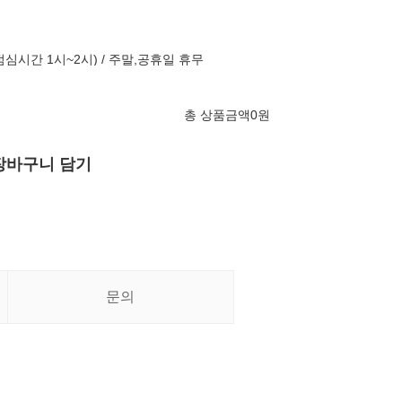
점심시간 1시~2시) / 주말,공휴일 휴무
총 상품금액
0
원
장바구니 담기
문의