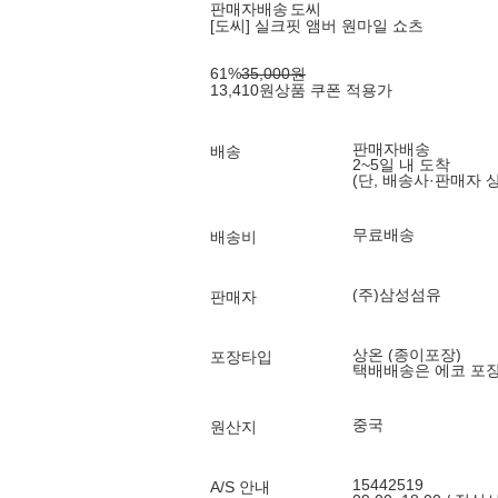
판매자배송
도씨
[도씨] 실크핏 앰버 원마일 쇼츠
61
%
35,000
원
13,410
원
상품 쿠폰 적용가
판매자배송
배송
2~5일 내 도착
(단, 배송사·판매자 
무료배송
배송비
(주)삼성섬유
판매자
상온 (종이포장)
포장타입
택배배송은 에코 포
중국
원산지
15442519
A/S 안내