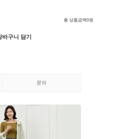
총 상품금액
0
원
장바구니 담기
문의