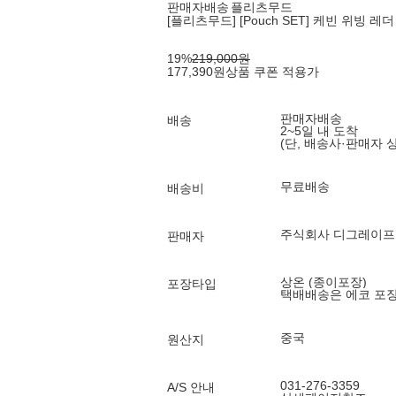
판매자배송
플리츠무드
[플리츠무드] [Pouch SET] 케빈 위빙 레더 숄
19
%
219,000
원
177,390
원
상품 쿠폰 적용가
판매자배송
배송
2~5일 내 도착
(단, 배송사·판매자 
무료배송
배송비
주식회사 디그레이프
판매자
상온 (종이포장)
포장타입
택배배송은 에코 포
중국
원산지
031-276-3359
A/S 안내