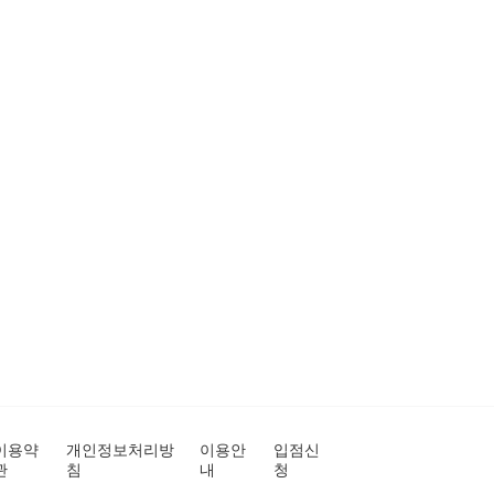
이용약
개인정보처리방
이용안
입점신
관
침
내
청