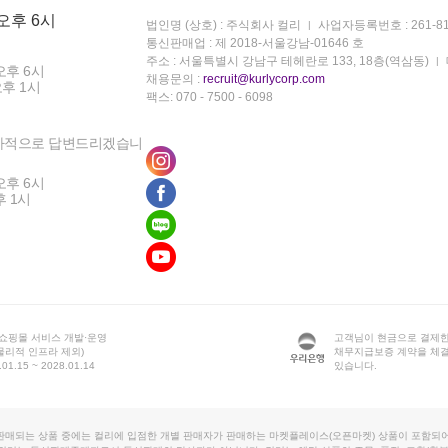
 오후 6시
법인명 (상호) : 주식회사 컬리
사업자등록번호 : 261-81
통신판매업 : 제 2018-서울강남-01646 호
주소 : 서울특별시 강남구 테헤란로 133, 18층(역삼동)
오후 6시
채용문의 :
recruit@kurlycorp.com
오후 1시
팩스: 070 - 7500 - 6098
차적으로 답변드리겠습니
오후 6시
후 1시
 쇼핑몰 서비스 개발·운영
고객님이 현금으로 결제한
물리적 인프라 제외)
채무지급보증 계약을 체
1.15 ~ 2028.01.14
있습니다.
판매되는 상품 중에는 컬리에 입점한 개별 판매자가 판매하는 마켓플레이스(오픈마켓) 상품이 포함되어