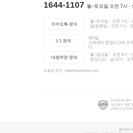
1644-1107
월~토요일 오전 7시 -
월~토요일
오전 7시 - 
카카오톡 문의
일/공휴일
오전 7시 - 
365일
1:1 문의
고객센터 운영시간에 순
다.
월~금요일
오전 9시 - 
대량주문 문의
점심시간
낮 12시 - 오
비회원 문의 :
help@kurlycorp.com
[인증범위] 컬리
(심사받지 않은 
[유효기간] 2025.0
컬리에서 