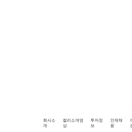
회사소
컬리소개영
투자정
인재채
개
상
보
용