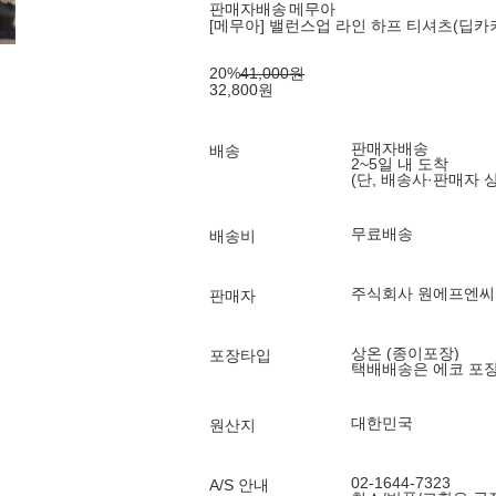
판매자배송
메무아
[메무아] 밸런스업 라인 하프 티셔츠(딥카
20
%
41,000
원
32,800
원
판매자배송
배송
2~5일 내 도착
(단, 배송사·판매자 
무료배송
배송비
주식회사 원에프엔씨 (O
판매자
상온 (종이포장)
포장타입
택배배송은 에코 포
대한민국
원산지
02-1644-7323
A/S 안내