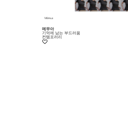
메무아
기억에 남는 부드러움
컨템포러리