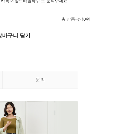
 카톡 메종드바닐라수 로 문의주세요
총 상품금액
0
원
장바구니 담기
문의