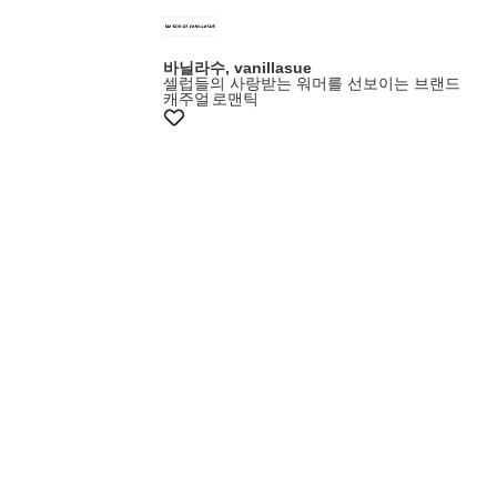
바닐라수, vanillasue
셀럽들의 사랑받는 워머를 선보이는 브랜드
캐주얼
로맨틱