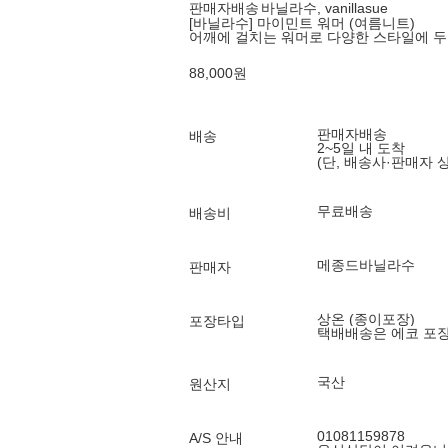
판매자배송
바닐라수, vanillasue
[바닐라수] 마이민트 워머 (여름니트)
어깨에 걸치는 워머로 다양한 스타일에 
88,000
원
판매자배송
배송
2~5일 내 도착
(단, 배송사·판매자 
무료배송
배송비
메종드바닐라수
판매자
상온 (종이포장)
포장타입
택배배송은 에코 포
국산
원산지
01081159878
A/S 안내