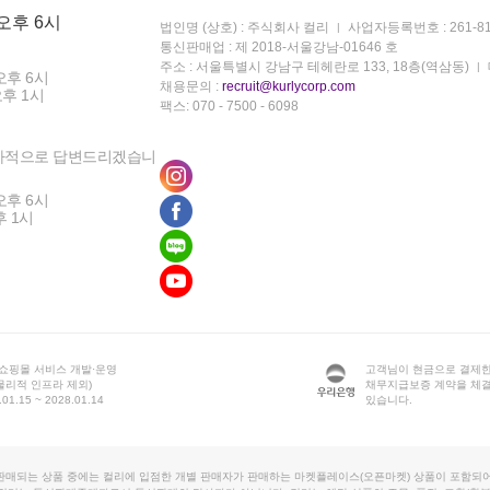
 오후 6시
법인명 (상호) : 주식회사 컬리
사업자등록번호 : 261-81
통신판매업 : 제 2018-서울강남-01646 호
주소 : 서울특별시 강남구 테헤란로 133, 18층(역삼동)
오후 6시
채용문의 :
recruit@kurlycorp.com
오후 1시
팩스: 070 - 7500 - 6098
차적으로 답변드리겠습니
오후 6시
후 1시
 쇼핑몰 서비스 개발·운영
고객님이 현금으로 결제한
물리적 인프라 제외)
채무지급보증 계약을 체
1.15 ~ 2028.01.14
있습니다.
판매되는 상품 중에는 컬리에 입점한 개별 판매자가 판매하는 마켓플레이스(오픈마켓) 상품이 포함되어