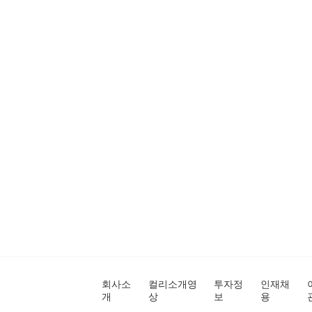
회사소
컬리소개영
투자정
인재채
개
상
보
용