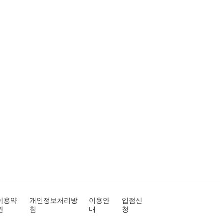
이용약
개인정보처리방
이용안
입점신
관
침
내
청