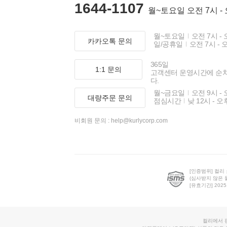
1644-1107
월~토요일 오전 7시 -
월~토요일
오전 7시 - 
카카오톡 문의
일/공휴일
오전 7시 - 
365일
1:1 문의
고객센터 운영시간에 순
다.
월~금요일
오전 9시 - 
대량주문 문의
점심시간
낮 12시 - 오
비회원 문의 :
help@kurlycorp.com
[인증범위] 컬리
(심사받지 않은 
[유효기간] 2025.0
컬리에서 