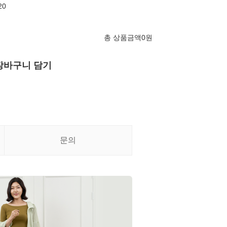
20
총 상품금액
0
원
장바구니 담기
문의