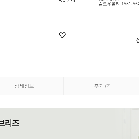
A/S 안내
슬로우롤리 1551-56
상세정보
후기
(
2
)