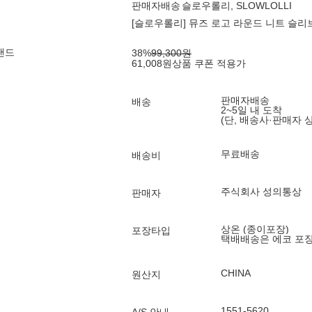
판매자배송
슬로우롤리, SLOWLOLLI
[슬로우롤리] 뮤즈 로고 라운드 니트 슬리브리스 
랜드
38
%
99,300
원
61,008
원
상품 쿠폰 적용가
판매자배송
배송
2~5일 내 도착
(단, 배송사·판매자 
무료배송
배송비
주식회사 성의통상
판매자
상온 (종이포장)
포장타입
택배배송은 에코 포
CHINA
원산지
1551-5620