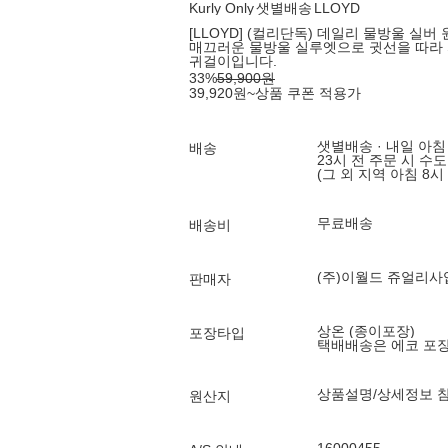
Kurly Only
샛별배송
LLOYD
[LLOYD] (컬리단독) 데일리 물방울 실버
매끄러운 물방울 실루엣으로 귓선을 따라
귀걸이입니다.
33
%
59,900
원
39,920
원
~
상품 쿠폰 적용가
샛별배송 · 내일 아침
배송
23시 전 주문 시 수
(그 외 지역 아침 8시
무료배송
배송비
(주)이월드 쥬얼리사
판매자
상온 (종이포장)
포장타입
택배배송은 에코 포
상품설명/상세정보 
원산지