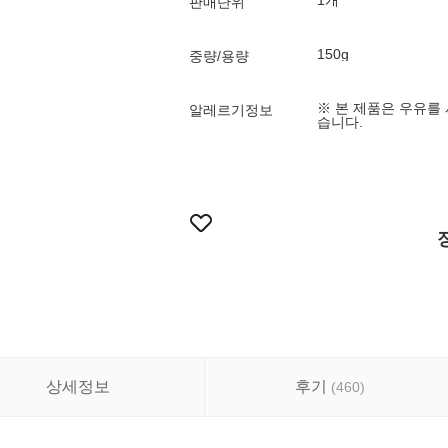
1개
판매단위
150g
중량/용량
※ 본 제품은 우유를
알레르기정보
습니다.
상세정보
후기
(
460
)