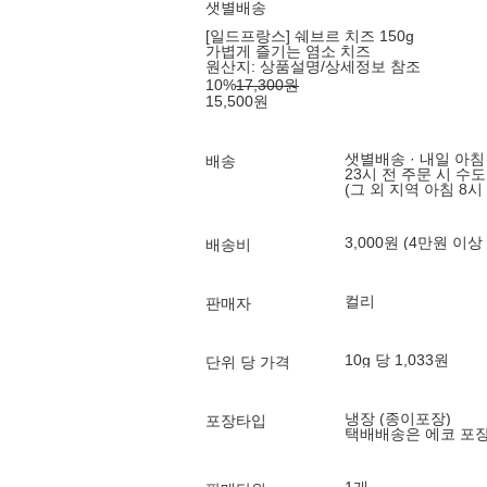
샛별배송
[일드프랑스] 쉐브르 치즈 150g
가볍게 즐기는 염소 치즈
원산지:
상품설명/상세정보 참조
10
%
17,300
원
15,500
원
샛별배송 · 내일 아침
배송
23시 전 주문 시 수
(그 외 지역 아침 8시
3,000원 (4만원 이상
배송비
컬리
판매자
10g 당 1,033원
단위 당 가격
냉장 (종이포장)
포장타입
택배배송은 에코 포