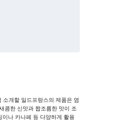
금 소개할 일드프랑스의 제품은 염
 새콤한 신맛과 짭조름한 맛이 조
핑이나 카나페 등 다양하게 활용