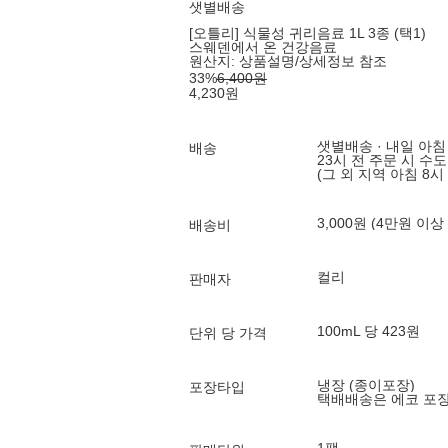
샛별배송
[오틀리] 식물성 귀리음료 1L 3종 (택1)
스웨덴에서 온 건강음료
원산지:
상품설명/상세정보 참조
33
%
6,400
원
4,230
원
샛별배송 · 내일 아침
배송
23시 전 주문 시 수
(그 외 지역 아침 8시
3,000원 (4만원 이상
배송비
컬리
판매자
100mL 당 423원
단위 당 가격
냉장 (종이포장)
포장타입
택배배송은 에코 포