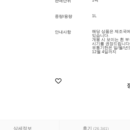
1팩
판매단위
1L
중량/용량
해당 상품은 제조국에
안내사항
있습니다.
개봉 시 보이는 흰 
시기를 권장드립니다
유통기한은 일/월/년도 
12월 4일까지
상세정보
후기
(
26,341
)