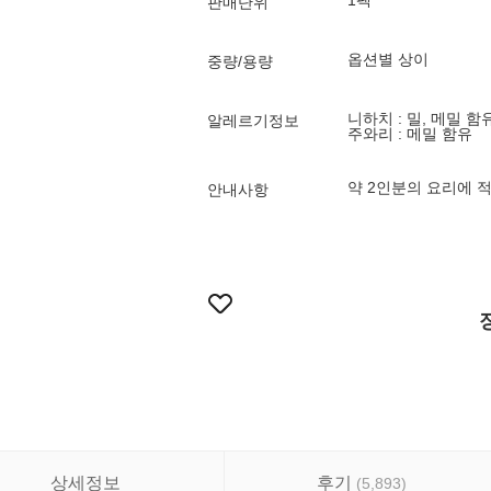
1팩
판매단위
옵션별 상이
중량/용량
니하치 : 밀, 메밀 함
알레르기정보
주와리 : 메밀 함유
약 2인분의 요리에 
안내사항
상세정보
후기
(
5,893
)