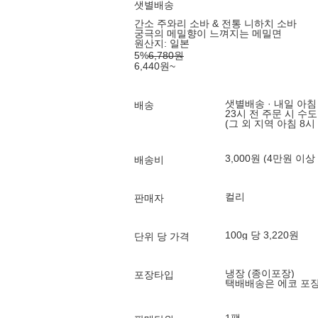
샛별배송
간소 주와리 소바 & 전통 니하치 소바
궁극의 메밀향이 느껴지는 메밀면
원산지:
일본
5
%
6,780
원
6,440
원
~
샛별배송 · 내일 아침
배송
23시 전 주문 시 수
(그 외 지역 아침 8시
3,000원 (4만원 이상
배송비
컬리
판매자
100g 당 3,220원
단위 당 가격
냉장 (종이포장)
포장타입
택배배송은 에코 포