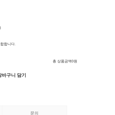
유
적합합니다.
총 상품금액
0
원
장바구니 담기
문의