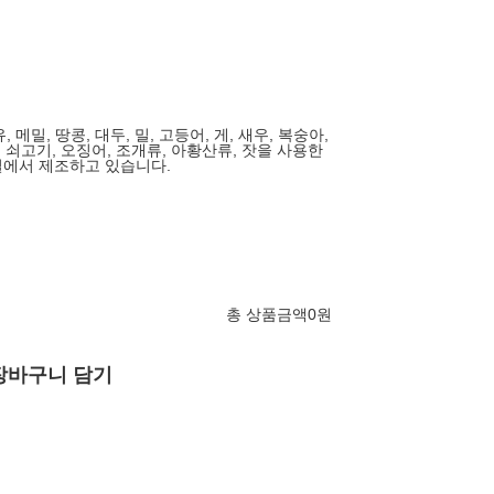
, 메밀, 땅콩, 대두, 밀, 고등어, 게, 새우, 복숭아,
, 쇠고기, 오징어, 조개류, 아황산류, 잣을 사용한
설에서 제조하고 있습니다.
총 상품금액
0
원
장바구니 담기