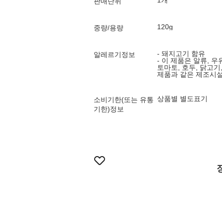
1개
판매단위
120g
중량/용량
- 돼지고기 함유
알레르기정보
- 이 제품은 알류, 우유
토마토, 호두, 닭고기
제품과 같은 제조시
상품별 별도표기
소비기한(또는 유통
기한)정보