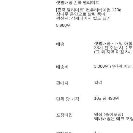
샛별배송
존쿡 델리미트
[존쿡 델리미트] 컨츄리베이컨 120g
참나무 훈연으로 살린 풍미!
원산지:
상세페이지 별도 표기
5,980
원
샛별배송 · 내일 아침
배송
23시 전 주문 시 수
(그 외 지역 아침 8시
3,000원 (4만원 이상
배송비
컬리
판매자
10g 당 498원
단위 당 가격
냉장 (종이포장)
포장타입
택배배송은 에코 포