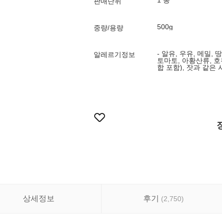
1 봉
판매단위
500g
중량/용량
- 알유, 우유, 메밀, 
알레르기정보
토마토, 아황산류, 호두
합 포함), 잣과 같은
상세정보
후기
(
2,750
)