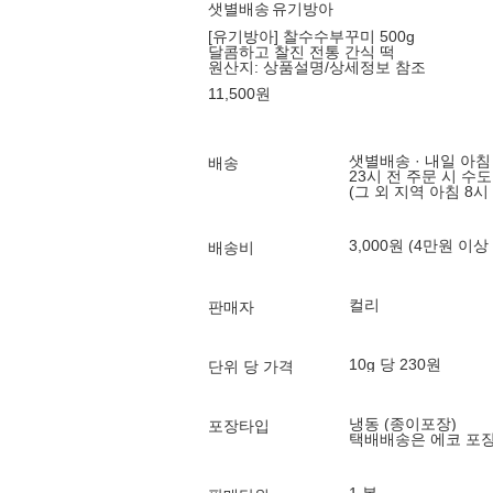
샛별배송
유기방아
[유기방아] 찰수수부꾸미 500g
달콤하고 찰진 전통 간식 떡
원산지:
상품설명/상세정보 참조
11,500
원
샛별배송 · 내일 아침
배송
23시 전 주문 시 수
(그 외 지역 아침 8시
3,000원 (4만원 이상
배송비
컬리
판매자
10g 당 230원
단위 당 가격
냉동 (종이포장)
포장타입
택배배송은 에코 포