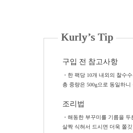
Kurly’s Tip
구입 전 참고사항
・
한 팩당 10개 내외의 찰수
총 중량은 500g으로 동일하니
조리법
・
해동한 부꾸미를 기름을 두른
살짝 식혀서 드시면 더욱 쫄깃