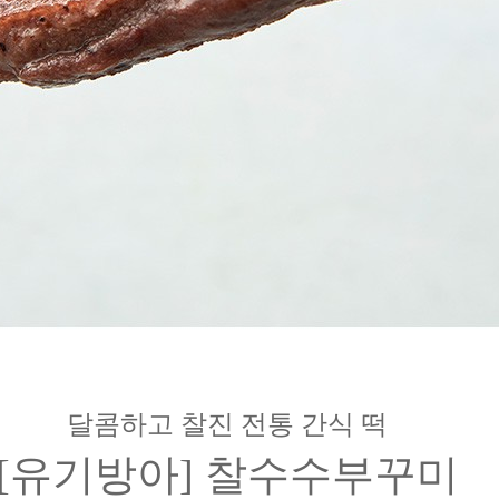
달콤하고 찰진 전통 간식 떡
[유기방아] 찰수수부꾸미