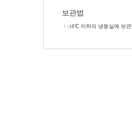
보관법
・
-18℃ 이하의 냉동실에 보