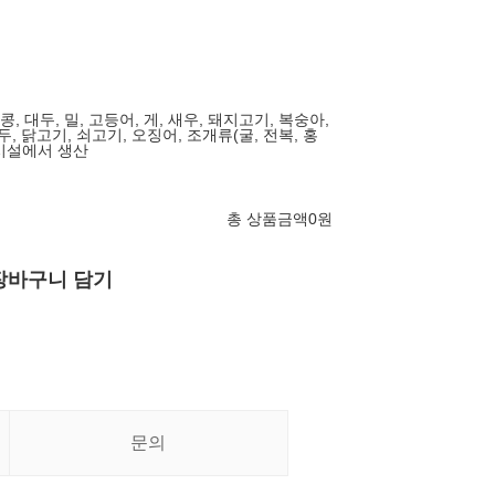
땅콩, 대두, 밀, 고등어, 게, 새우, 돼지고기, 복숭아,
, 닭고기, 쇠고기, 오징어, 조개류(굴, 전복, 홍
 시설에서 생산
총 상품금액
0
원
장바구니 담기
문의