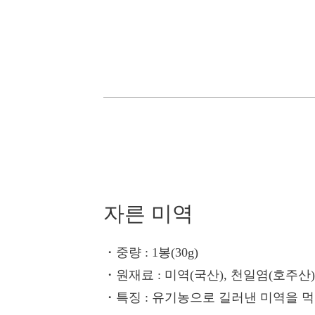
자른 미역
・중량
: 1봉(30g)
・원재료
: 미역(국산), 천일염(호주산)
・특징
: 유기농으로 길러낸 미역을 