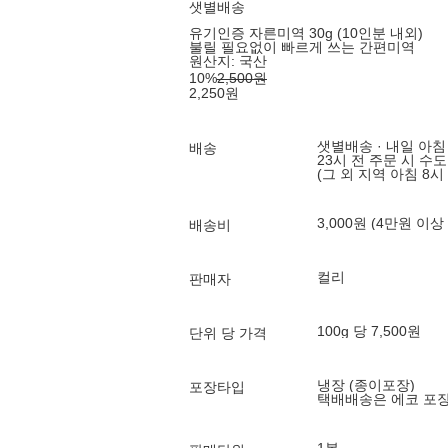
샛별배송
유기인증 자른미역 30g (10인분 내외)
불릴 필요없이 빠르게 쓰는 간편미역
원산지:
국산
10
%
2,500
원
2,250
원
샛별배송 · 내일 아침
배송
23시 전 주문 시 수
(그 외 지역 아침 8시
3,000원 (4만원 이상
배송비
컬리
판매자
100g 당 7,500원
단위 당 가격
냉장 (종이포장)
포장타입
택배배송은 에코 포