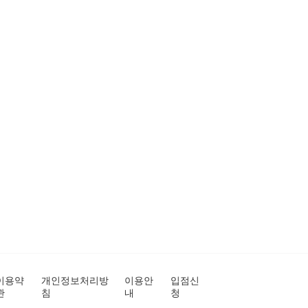
이용약
개인정보처리방
이용안
입점신
관
침
내
청