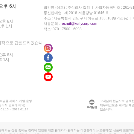
 오후 6시
법인명 (상호) : 주식회사 컬리
사업자등록번호 : 261-81
통신판매업 : 제 2018-서울강남-01646 호
주소 : 서울특별시 강남구 테헤란로 133, 18층(역삼동)
오후 6시
채용문의 :
recruit@kurlycorp.com
오후 1시
팩스: 070 - 7500 - 6098
차적으로 답변드리겠습니
오후 6시
후 1시
 쇼핑몰 서비스 개발·운영
고객님이 현금으로 결제한
물리적 인프라 제외)
채무지급보증 계약을 체
1.15 ~ 2028.01.14
있습니다.
판매되는 상품 중에는 컬리에 입점한 개별 판매자가 판매하는 마켓플레이스(오픈마켓) 상품이 포함되어