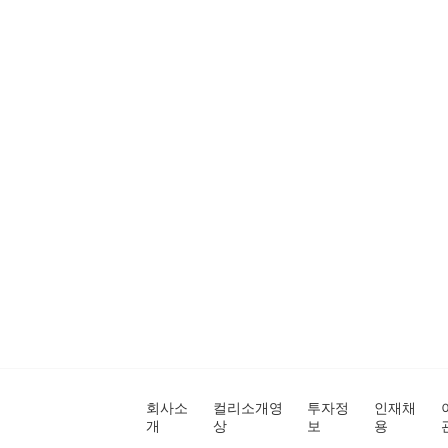
회사소
컬리소개영
투자정
인재채
개
상
보
용