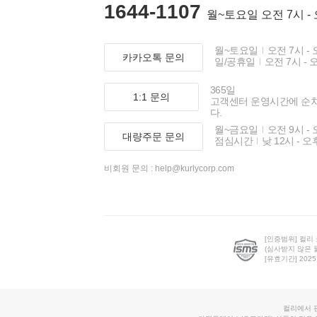
1644-1107
월~토요일 오전 7시 -
월~토요일
오전 7시 - 
카카오톡 문의
일/공휴일
오전 7시 - 
365일
1:1 문의
고객센터 운영시간에 순
다.
월~금요일
오전 9시 - 
대량주문 문의
점심시간
낮 12시 - 오
비회원 문의 :
help@kurlycorp.com
[인증범위] 컬리
(심사받지 않은 
[유효기간] 2025.0
컬리에서 