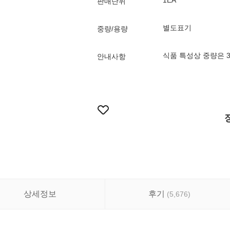
1EA
판매단위
별도표기
중량/용량
식품 특성상 중량은 
안내사항
상세정보
후기
(
5,676
)