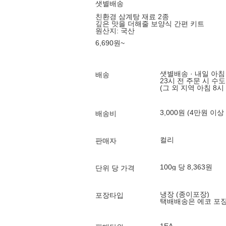
샛별배송
친환경 삼계탕 재료 2종
깊은 맛을 더해줄 보양식 간편 키트
원산지:
국산
6,690
원
~
샛별배송 · 내일 아침
배송
23시 전 주문 시 수
(그 외 지역 아침 8시
3,000원 (4만원 이상
배송비
컬리
판매자
100g 당 8,363원
단위 당 가격
냉장 (종이포장)
포장타입
택배배송은 에코 포