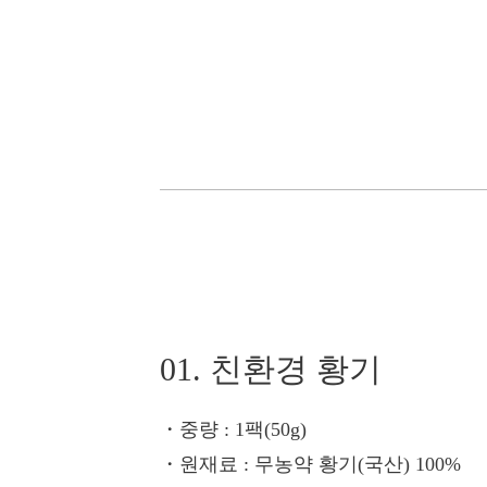
01. 친환경 황기
・중량
: 1팩(50g)
・원재료
: 무농약 황기(국산) 100%