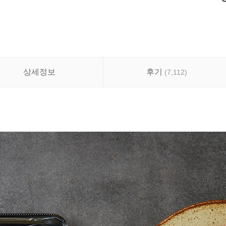
상세정보
후기
(
7,112
)