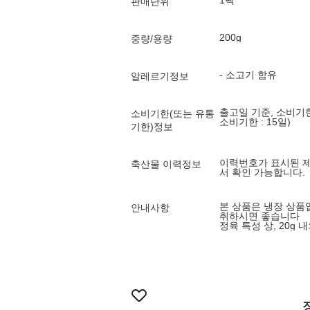
1팩
판매단위
200g
중량/용량
- 소고기 함유
알레르기정보
출고일 기준, 소비기한
소비기한(또는 유통
소비기한 : 15일)
기한)정보
이력번호가 표시된 
축산물 이력정보
서 확인 가능합니다.
본 상품은 냉장 상품
안내사항
취하시면 좋습니다
정육 특성 상, 20g