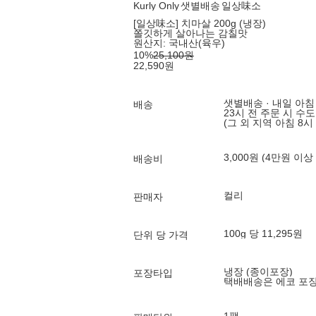
Kurly Only
샛별배송
일상味소
[일상味소] 치마살 200g (냉장)
쫄깃하게 살아나는 감칠맛
원산지:
국내산(육우)
10
%
25,100
원
22,590
원
샛별배송 · 내일 아침
배송
23시 전 주문 시 수
(그 외 지역 아침 8시
3,000원 (4만원 이상
배송비
컬리
판매자
100g 당 11,295원
단위 당 가격
냉장 (종이포장)
포장타입
택배배송은 에코 포