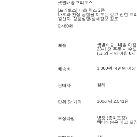
샛별배송
프리토스
[프리토스] 나초 치즈 2종
나초와 환상 궁합을 이루는 깊고 진한 프
원산지:
상품설명/상세정보 참조
6,480
원
샛별배송 · 내일 아침
배송
23시 전 주문 시 수
(그 외 지역 아침 8시
3,000원 (4만원 이상
배송비
컬리
판매자
100g 당 2,541원
단위 당 가격
냉장 (종이포장)
포장타입
택배배송은 에코 포