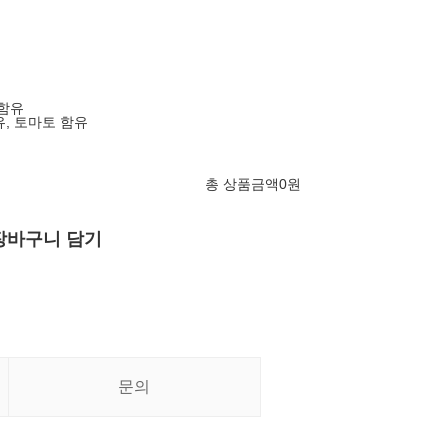
 함유
유, 토마토 함유
총 상품금액
0
원
장바구니 담기
문의