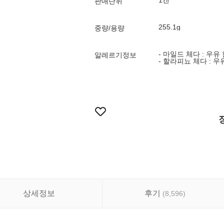
1캔
판매단위
255.1g
중량/용량
- 마일드 체다 : 우유
알레르기정보
- 할라피뇨 체다 : 우
상세정보
후기
(
8,596
)