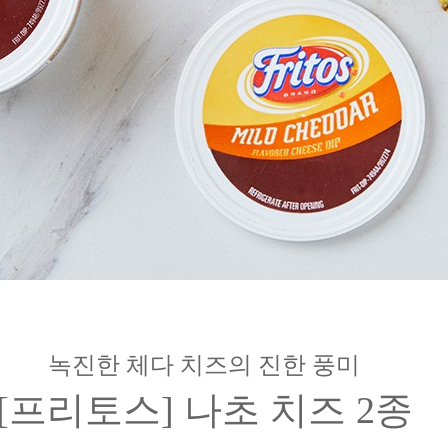
녹진한 체다 치즈의 진한 풍미
[프리토스] 나초 치즈 2종