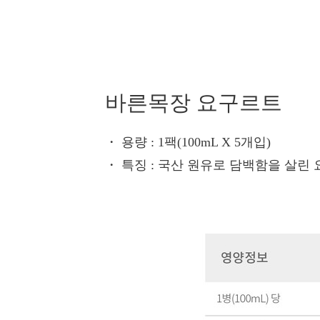
바른목장 요구르트
・ 용량
: 1팩(100mL X 5개입)
・ 특징
: 국산 원유로 담백함을 살린