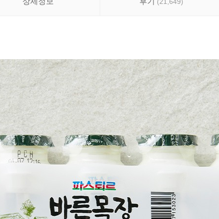
상세정보
후기
(
21,649
)