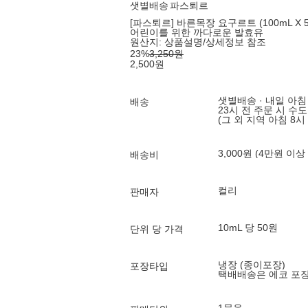
샛별배송
파스퇴르
[파스퇴르] 바른목장 요구르트 (100mL X 
어린이를 위한 까다로운 발효유
원산지:
상품설명/상세정보 참조
23
%
3,250
원
2,500
원
샛별배송 · 내일 아침
배송
23시 전 주문 시 수
(그 외 지역 아침 8시
3,000원 (4만원 이상
배송비
컬리
판매자
10mL 당 50원
단위 당 가격
냉장 (종이포장)
포장타입
택배배송은 에코 포