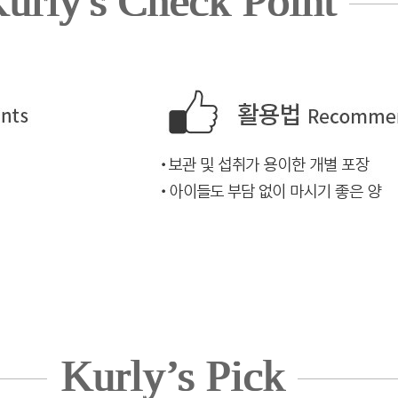
urly's Check Point
Kurly’s Pick