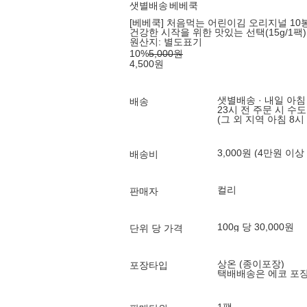
샛별배송
베베쿡
[베베쿡] 처음먹는 어린이김 오리지널 10
건강한 시작을 위한 맛있는 선택(15g/1팩)
원산지:
별도표기
10
%
5,000
원
4,500
원
샛별배송 · 내일 아침
배송
23시 전 주문 시 수
(그 외 지역 아침 8시
3,000원 (4만원 이상
배송비
컬리
판매자
100g 당 30,000원
단위 당 가격
상온 (종이포장)
포장타입
택배배송은 에코 포