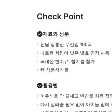
Check Point
재료와 성분
전남 장흥산 무산김 100%
나트륨 함량이 낮은 발효 간장 사용
국내산 현미유, 참기름
첨가
無 식품첨가물
활용법
이유식을 막 끝내고 반찬을 처음 접
다시 잘라줄 필요 없이 아이들 입에