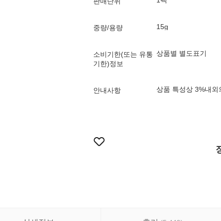
1팩
판매단위
15g
중량/용량
상품별 별도표기
소비기한(또는 유통
기한)정보
상품 특성상 3%내외
안내사항