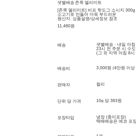
샛별배송
존쿡 델리미트
[존쿡 델리미트] 비프 핫도그 소시지 300g
소고기로 만들어 더욱 부드러운
원산지:
상품설명/상세정보 참조
11,480
원
샛별배송 · 내일 아침
배송
23시 전 주문 시 수
(그 외 지역 아침 8시
3,000원 (4만원 이상
배송비
컬리
판매자
10g 당 383원
단위 당 가격
냉장 (종이포장)
포장타입
택배배송은 에코 포