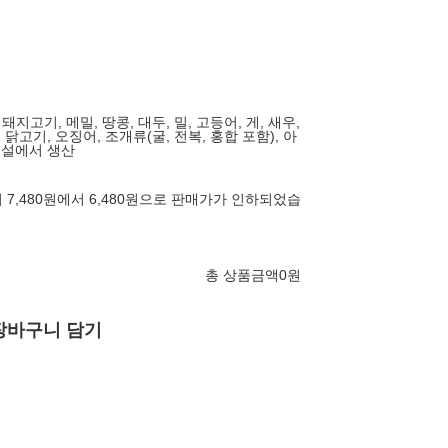
 돼지고기, 메밀, 땅콩, 대두, 밀, 고등어, 게, 새우,
 닭고기, 오징어, 조개류(굴, 전복, 홍합 포함), 아
시설에서 생산
터 7,480원에서 6,480원으로 판매가가 인하되었습
총 상품금액
0
원
장바구니 담기