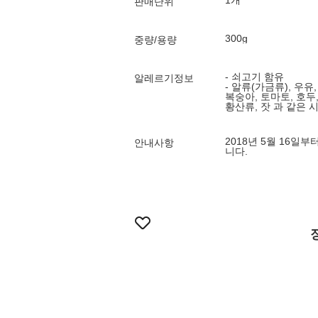
1개
판매단위
300g
중량/용량
- 쇠고기 함유
알레르기정보
- 알류(가금류), 우유,
복숭아, 토마토, 호두,
황산류, 잣 과 같은 
2018년 5월 16일부
안내사항
니다.