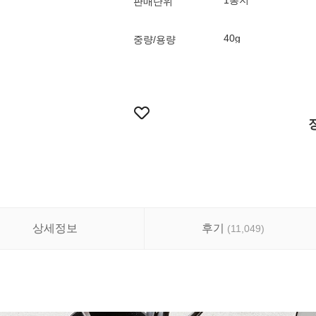
1봉지
판매단위
40g
중량/용량
상세정보
후기
(
11,049
)