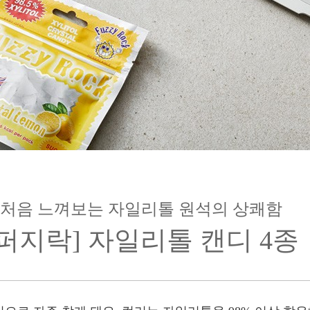
처음 느껴보는 자일리톨 원석의 상쾌함
[퍼지락] 자일리톨 캔디 4종