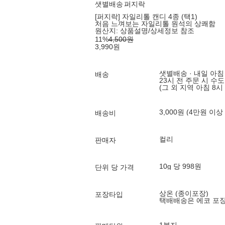
샛별배송
퍼지락
[퍼지락] 자일리톨 캔디 4종 (택1)
처음 느껴보는 자일리톨 원석의 상쾌함
원산지:
상품설명/상세정보 참조
11
%
4,500
원
3,990
원
샛별배송 · 내일 아침
배송
23시 전 주문 시 수
(그 외 지역 아침 8시
3,000원 (4만원 이상
배송비
컬리
판매자
10g 당 998원
단위 당 가격
상온 (종이포장)
포장타입
택배배송은 에코 포