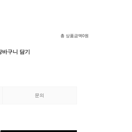
총 상품금액
0
원
장바구니 담기
문의