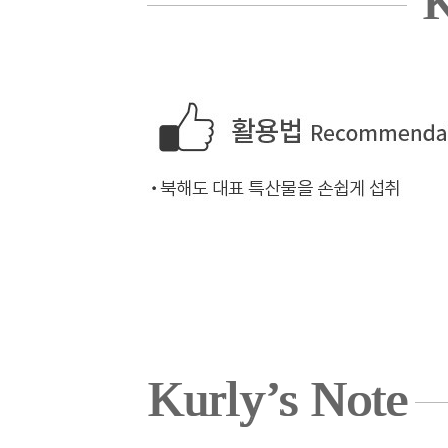
K
Kurly’s Note