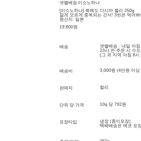
샛별배송
이소노하나
[이소노하나] 북해도 다시마 젤리 250g
알게 모르게 중독되는 간식! 3번은 먹어
원산지:
일본
19,800
원
샛별배송 · 내일 아침
배송
23시 전 주문 시 수
(그 외 지역 아침 8시
3,000원 (4만원 이상
배송비
컬리
판매자
10g 당 792원
단위 당 가격
냉장 (종이포장)
포장타입
택배배송은 에코 포