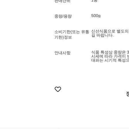
1봉
판매단위
500g
중량/용량
신선식품으로 별도의 
소비기한(또는 유통
길 바랍니다.
기한)정보
식품 특성상 중량은 
안내사항
시세에 따라 가격이 
대파는 시기적 특성으