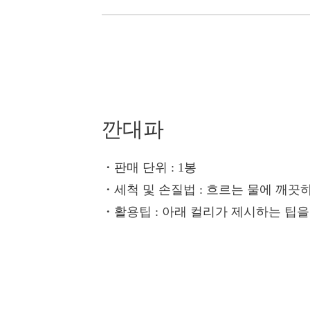
깐대파
・판매 단위
: 1봉
・세척 및 손질법
: 흐르는 물에 깨끗
・활용팁
: 아래 컬리가 제시하는 팁을