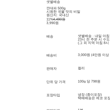
샛별배송
깐대파 500g
시원한 국물 맛의 비밀
원산지:
국내산
11
%
4,490
원
3,990
원
샛별배송 · 내일 아침
배송
23시 전 주문 시 수
(그 외 지역 아침 8시
3,000원 (4만원 이상
배송비
컬리
판매자
100g 당 798원
단위 당 가격
냉장 (종이포장)
포장타입
택배배송은 에코 포