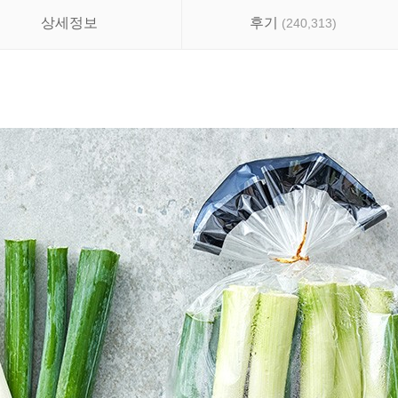
상세정보
후기
(
240,313
)