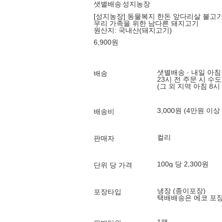
샛별배송
성지농장
[성지농장] 동물복지 한돈 앞다리살 불고기용
우리 가족을 위한 남다른 돼지고기
원산지:
국내산(돼지고기)
6,900
원
샛별배송 · 내일 아침
배송
23시 전 주문 시 수
(그 외 지역 아침 8시
3,000원 (4만원 이상
배송비
컬리
판매자
100g 당 2,300원
단위 당 가격
냉장 (종이포장)
포장타입
택배배송은 에코 포