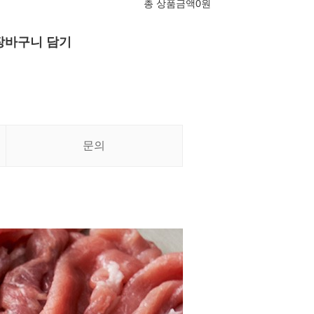
총 상품금액
0
원
장바구니 담기
문의