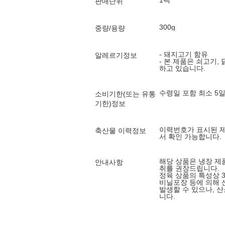
1팩
판매단위
300g
중량/용량
- 돼지고기 함유
알레르기정보
- 본 제품은 쇠고기
하고 있습니다.
수령일 포함 최소 5
소비기한(또는 유통
기한)정보
이력번호가 표시된 
축산물 이력정보
서 확인 가능합니다.
해당 상품은 냉장 제
안내사항
취를 권장드립니다.
정육 상품의 특성상 
비닐포장 등에 의해 
발생할 수 있으나, 
니다.