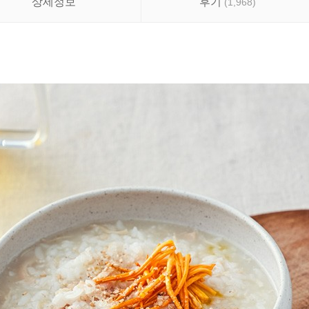
상세정보
후기
(
1,968
)