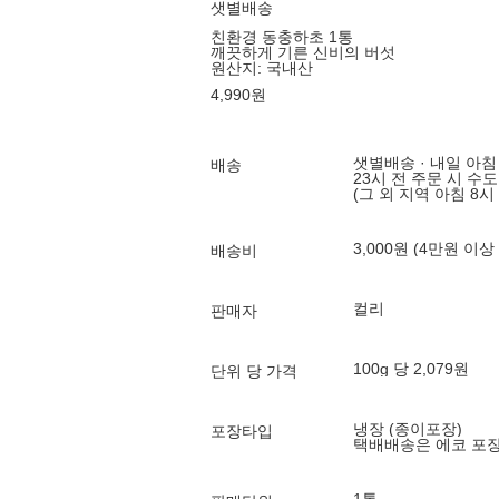
샛별배송
친환경 동충하초 1통
깨끗하게 기른 신비의 버섯
원산지:
국내산
4,990
원
샛별배송 · 내일 아침
배송
23시 전 주문 시 수
(그 외 지역 아침 8시
3,000원 (4만원 이상
배송비
컬리
판매자
100g 당 2,079원
단위 당 가격
냉장 (종이포장)
포장타입
택배배송은 에코 포