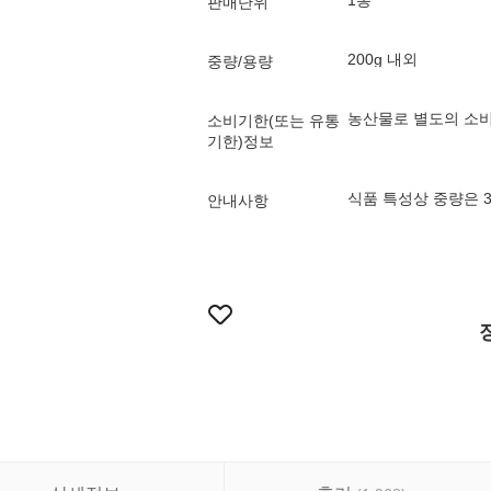
1통
판매단위
200g 내외
중량/용량
농산물로 별도의 소비
소비기한(또는 유통
기한)정보
식품 특성상 중량은 
안내사항