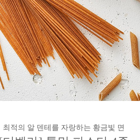
최적의 알 덴테를 자랑하는 황금빛 면