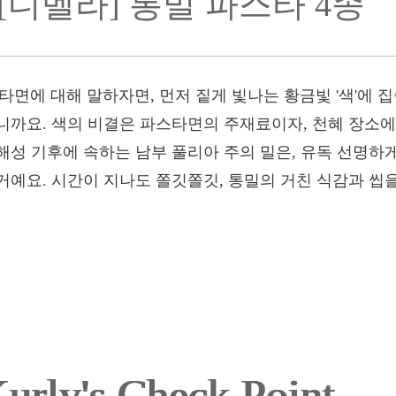
[디벨라] 통밀 파스타 4종
타면에 대해 말하자면, 먼저 짙게 빛나는 황금빛 '색'에 
니까요. 색의 비결은 파스타면의 주재료이자, 천혜 장소에서
해성 기후에 속하는 남부 풀리아 주의 밀은, 유독 선명하
거예요. 시간이 지나도 쫄깃쫄깃, 통밀의 거친 식감과 
urly's Check Point