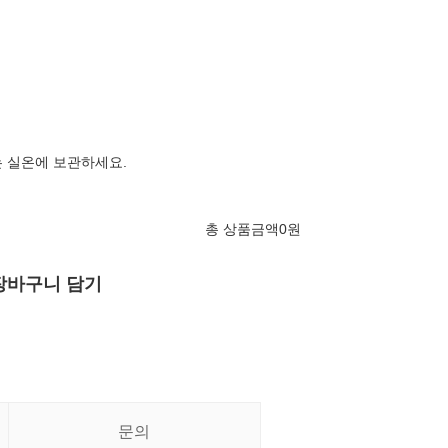
 실온에 보관하세요.
총 상품금액
0
원
장바구니 담기
문의