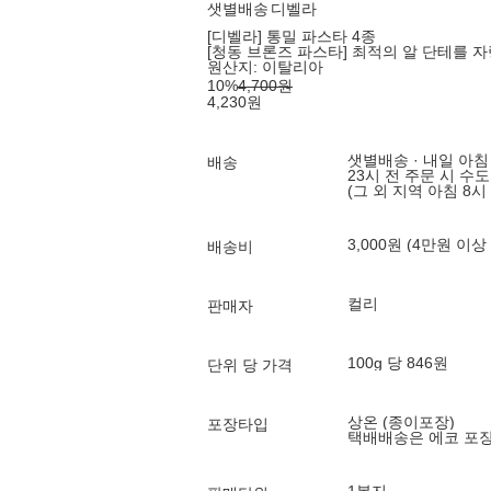
샛별배송
디벨라
[디벨라] 통밀 파스타 4종
[청동 브론즈 파스타] 최적의 알 단테를 
원산지:
이탈리아
10
%
4,700
원
4,230
원
샛별배송 · 내일 아침
배송
23시 전 주문 시 수
(그 외 지역 아침 8시
3,000원 (4만원 이상
배송비
컬리
판매자
100g 당 846원
단위 당 가격
상온 (종이포장)
포장타입
택배배송은 에코 포