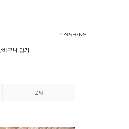
총 상품금액
0
원
장바구니 담기
문의