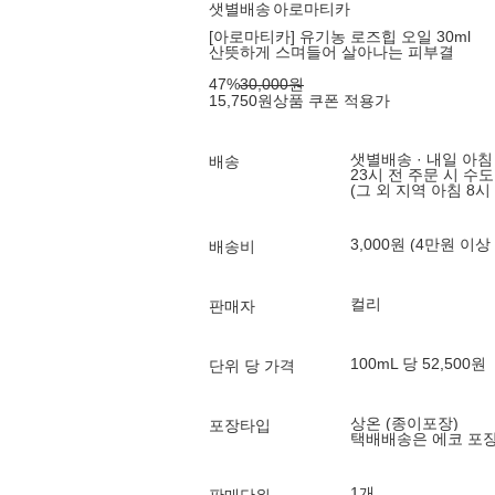
샛별배송
아로마티카
[아로마티카] 유기농 로즈힙 오일 30ml
산뜻하게 스며들어 살아나는 피부결
47
%
30,000
원
15,750
원
상품 쿠폰 적용가
샛별배송 · 내일 아침
배송
23시 전 주문 시 수
(그 외 지역 아침 8시
3,000원 (4만원 이상
배송비
컬리
판매자
100mL 당 52,500원
단위 당 가격
상온 (종이포장)
포장타입
택배배송은 에코 포
1개