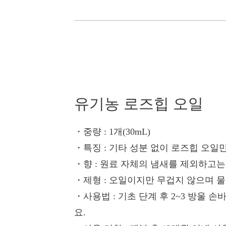
유기농 로즈힙 오일
・중량
: 1개(30mL)
・특징
: 기타 성분 없이 로즈힙 오일
・향
: 원료 자체의 냄새를 제외하고는
・제형
: 오일이지만 무겁지 않으며 
・사용법
: 기초 단계 후 2~3 방울
요.