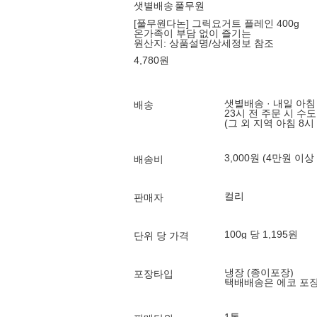
샛별배송
풀무원
[풀무원다논] 그릭요거트 플레인 400g
온가족이 부담 없이 즐기는
원산지:
상품설명/상세정보 참조
4,780
원
샛별배송 · 내일 아침
배송
23시 전 주문 시 수
(그 외 지역 아침 8시
3,000원 (4만원 이상
배송비
컬리
판매자
100g 당 1,195원
단위 당 가격
냉장 (종이포장)
포장타입
택배배송은 에코 포