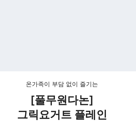
온가족이 부담 없이 즐기는
[풀무원다논]
그릭요거트 플레인