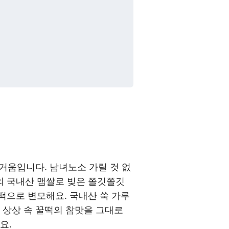
즐거움입니다. 남녀노소 가릴 것 없
의 국내산 맵쌀로 빚은 쫄깃쫄깃
떡으로 변모해요. 국내산 쑥 가루
 상상 속 꿀떡의 참맛을 그대로
요.