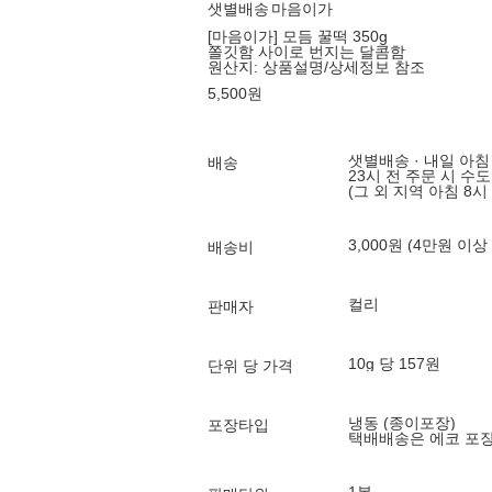
샛별배송
마음이가
[마음이가] 모듬 꿀떡 350g
쫄깃함 사이로 번지는 달콤함
원산지:
상품설명/상세정보 참조
5,500
원
샛별배송 · 내일 아침
배송
23시 전 주문 시 수
(그 외 지역 아침 8시
3,000원 (4만원 이상
배송비
컬리
판매자
10g 당 157원
단위 당 가격
냉동 (종이포장)
포장타입
택배배송은 에코 포