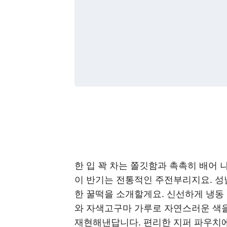
한 입 꽉 차는 쫄깃함과 촉촉히 배어 
이 반기는 전통적인 주전부리지요. 성
한 꿀떡을 소개할게요. 신선하게 냉동
와 자색고구마 가루로 자연스러운 색을
재현해낸답니다. 편리한 지퍼 파우치에