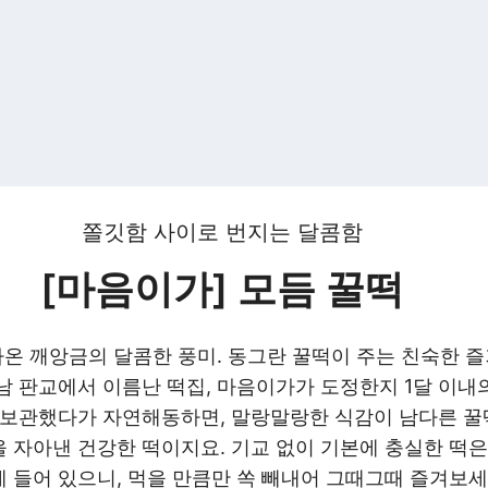
쫄깃함 사이로 번지는 달콤함
[마음이가]
모듬 꿀떡
나온
깨앙금
의 달콤한 풍미. 동그란 꿀떡이 주는 친숙한 
남 판교에서 이름난 떡집,
마음이가
가 도정한지 1달 이내
 보관했다가 자연해동하면, 말랑말랑한 식감이 남다른 꿀
 자아낸 건강한 떡이지요. 기교 없이 기본에 충실한 떡은
 들어 있으니, 먹을 만큼만 쏙 빼내어 그때그때 즐겨보세