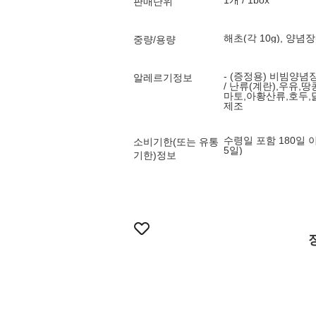
1개 / 1box
판매단위
해초(각 10g), 양념장(
중량/용량
- (증정용) 비빔양념장
알레르기정보
/ 난류(계란),우유,
마토,아황산류,호두,
제조
수령일 포함 180일 
소비기한(또는 유통
5일)
기한)정보