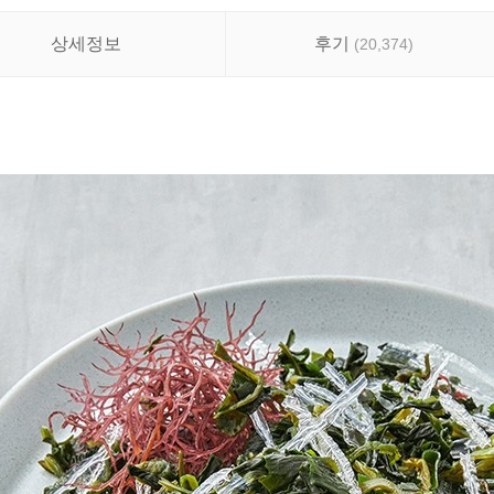
상세정보
후기
(
20,374
)