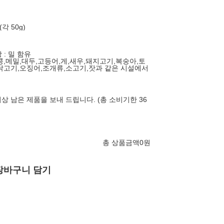
각 50g)
 : 밀 함유
땅콩,메밀,대두,고등어,게,새우,돼지고기,복숭아,토
닭고기,오징어,조개류,소고기,잣과 같은 시설에서
이상 남은 제품을 보내 드립니다. (총 소비기한 36
총 상품금액
0
원
장바구니 담기