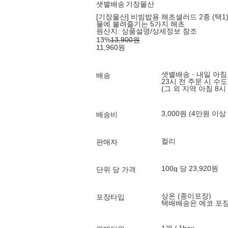
샛별배송
기장물산
[기장물산] 비빔밥용 해초샐러드 2종 (택1
물에 불려즐기는 5가지 해초
원산지:
상품설명/상세정보 참조
13
%
13,900
원
11,960
원
샛별배송 · 내일 아침
배송
23시 전 주문 시 수
(그 외 지역 아침 8시
3,000원 (4만원 이상
배송비
컬리
판매자
100g 당 23,920원
단위 당 가격
상온 (종이포장)
포장타입
택배배송은 에코 포