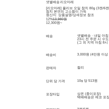
샛별배송
리오마레
[리오마레] 올리브 오일 참치 80g (3캔/6캔)
참치 본연의 고소함이 가득
원산지:
상품설명/상세정보 참조
12
%
13,980
원
12,300
원
~
샛별배송 · 내일 아침
배송
23시 전 주문 시 수
(그 외 지역 아침 8시
3,000원 (4만원 이상
배송비
컬리
판매자
10g 당 513원
단위 당 가격
상온 (종이포장)
포장타입
택배배송은 에코 포