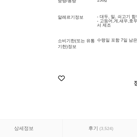
150g
중량/용량
- 대두, 밀, 쇠고기 
알레르기정보
- 고등어,게,새우,
서 제조
수령일 포함 7일 남
소비기한(또는 유통
기한)정보
상세정보
후기
(
3,524
)