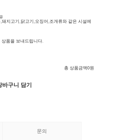
함유
호두,돼지고기,닭고기,오징어,조개류와 같은 시설에
은 상품을 보내드립니다.
총 상품금액
0
원
장바구니 담기
문의