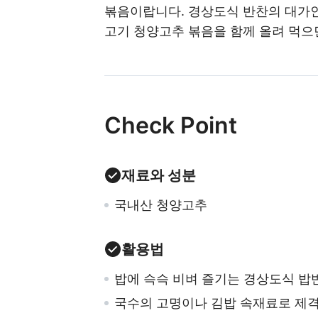
볶음이랍니다. 경상도식 반찬의 대가인
고기 청양고추 볶음을 함께 올려 먹으
Check Point
재료와 성분
국내산 청양고추
활용법
밥에 슥슥 비벼 즐기는 경상도식 밥
국수의 고명이나 김밥 속재료로 제