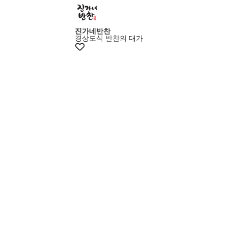
진가네반찬
경상도식 반찬의 대가