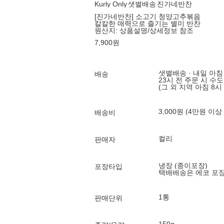
Kurly Only
샛별배송
진가네반찬
[진가네반찬] 소고기 청양고추볶음
칼칼한 매력으로 즐기는 별미 반찬
원산지:
상품설명/상세정보 참조
7,900
원
샛별배송 · 내일 아침
배송
23시 전 주문 시 수
(그 외 지역 아침 8시
3,000원 (4만원 이상
배송비
컬리
판매자
냉장 (종이포장)
포장타입
택배배송은 에코 포
1통
판매단위