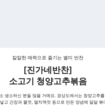
칼칼한 매력으로 즐기는 별미 반찬
[진가네반찬]
소고기 청양고추볶음
다소 생소하신 분들 많을 거예요. 경상도에서는 청양고추를
 넣고 간장과 물엿, 멸치액젓 등으로 만든 양념에 달달 