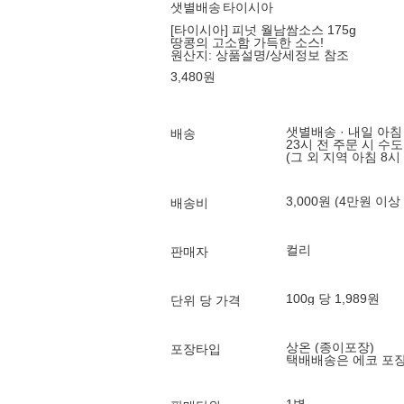
샛별배송
타이시아
[타이시아] 피넛 월남쌈소스 175g
땅콩의 고소함 가득한 소스!
원산지:
상품설명/상세정보 참조
3,480
원
샛별배송 · 내일 아침
배송
23시 전 주문 시 수
(그 외 지역 아침 8시
3,000원 (4만원 이상
배송비
컬리
판매자
100g 당 1,989원
단위 당 가격
상온 (종이포장)
포장타입
택배배송은 에코 포