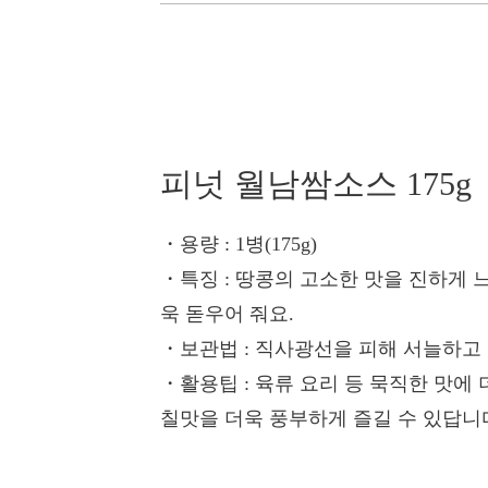
피넛 월남쌈소스 175g
・용량
: 1병(175g)
・특징
: 땅콩의 고소한 맛을 진하게
욱 돋우어 줘요.
・보관법
: 직사광선을 피해 서늘하고
・활용팁
: 육류 요리 등 묵직한 맛에
칠맛을 더욱 풍부하게 즐길 수 있답니