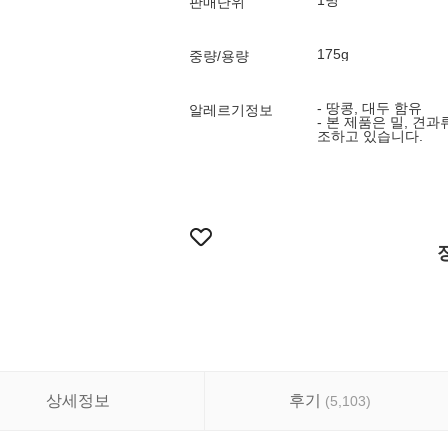
1병
판매단위
175g
중량/용량
- 땅콩, 대두 함유
알레르기정보
- 본 제품은 밀, 견
조하고 있습니다.
상세정보
후기
(
5,103
)