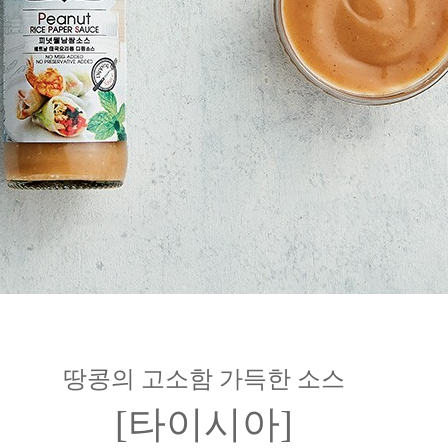
땅콩의 고소함 가득한 소스
[타이시아]