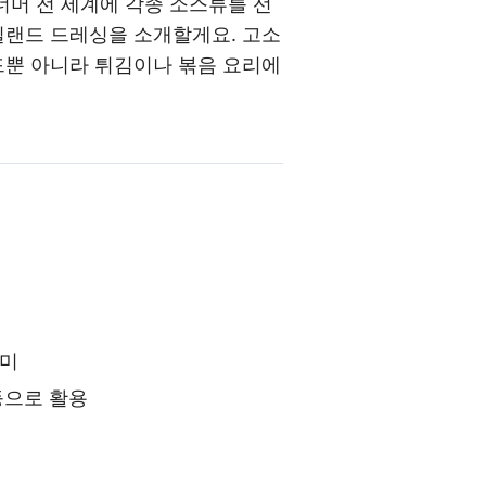
너머 전 세계에 각종 소스류를 선
아일랜드 드레싱을 소개할게요.
고소
드뿐 아니라 튀김이나 볶음 요리에
풍미
등으로 활용