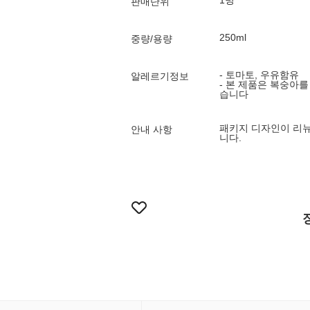
1병
판매단위
250ml
중량/용량
- 토마토, 우유함유
알레르기정보
- 본 제품은 복숭아
습니다
패키지 디자인이 리뉴
안내 사항
니다.