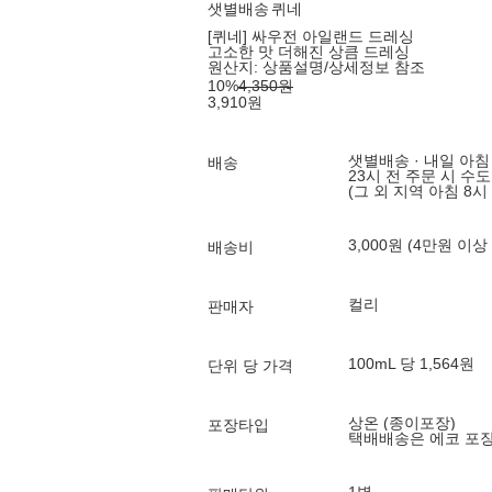
샛별배송
퀴네
[퀴네] 싸우전 아일랜드 드레싱
고소한 맛 더해진 상큼 드레싱
원산지:
상품설명/상세정보 참조
10
%
4,350
원
3,910
원
샛별배송 · 내일 아침
배송
23시 전 주문 시 수
(그 외 지역 아침 8시
3,000원 (4만원 이상
배송비
컬리
판매자
100mL 당 1,564원
단위 당 가격
상온 (종이포장)
포장타입
택배배송은 에코 포