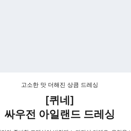
고소한 맛 더해진 상큼 드레싱
[퀴네]
싸우전 아일랜드 드레싱