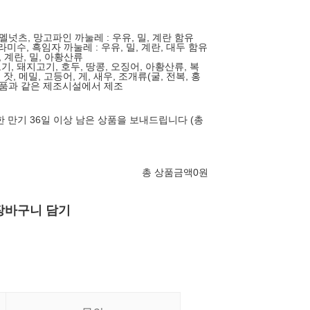
멜넛츠, 망고파인 까눌레 : 우유, 밀, 계란 함유
티라미수, 흑임자 까눌레 : 우유, 밀, 계란, 대두 함유
 계란, 밀, 아황산류
기, 돼지고기, 호두, 땅콩, 오징어, 아황산류, 복
잣, 메밀, 고등어, 게, 새우, 조개류(굴, 전복, 홍
제품과 같은 제조시설에서 제조
 만기 36일 이상 남은 상품을 보내드립니다 (총
총 상품금액
0
원
장바구니 담기