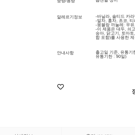
옵션별 상이
중량/용량
-바닐라, 솔티드 카라
알레르기정보
-말차, 홍차, 초코, 
-몽블랑 까눌레: 우유,
-이 제품은 대두, 쇠고
숭아, 닭고기, 토마토, 
합 포함)를 사용한 
출고일 기준, 유통기한
안내사항
유통기한 : 90일)