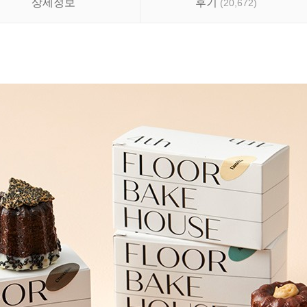
상세정보
후기
(
20,672
)