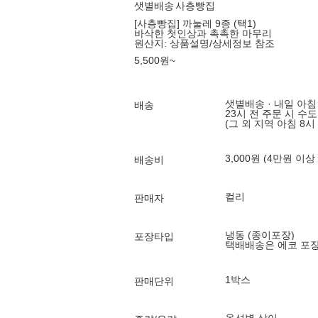
샛별배송
사층빵집
[사층빵집] 까눌레 9종 (택1)
바삭한 첫인상과 촉촉한 마무리
원산지:
상품설명/상세정보 참조
5,500
원
~
샛별배송 · 내일 아침
배송
23시 전 주문 시 수
(그 외 지역 아침 8시
3,000원 (4만원 이상
배송비
컬리
판매자
냉동 (종이포장)
포장타입
택배배송은 에코 포
1박스
판매단위