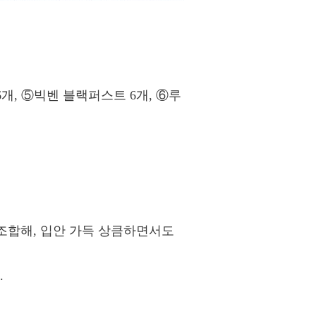
6개, ⑤빅벤 블랙퍼스트 6개, ⑥루
 조합해, 입안 가득 상큼하면서도
.