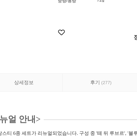
72g
중량/용량
상세정보
후기
(
277
)
리뉴얼 안내>
스티 6종 세트가 리뉴얼되었습니다. 구성 중 '떼 뒤 루브르', '블