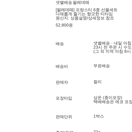
샛별배송
팔레데떼
[팔레데떼] 프랑스티 6종 선물세트
다채롭게 즐기는 향긋한 티타임
원산지:
상품설명/상세정보 참조
52,800
원
샛별배송 · 내일 아침
배송
23시 전 주문 시 수
(그 외 지역 아침 8시
무료배송
배송비
컬리
판매자
상온 (종이포장)
포장타입
택배배송은 에코 포
1박스
판매단위