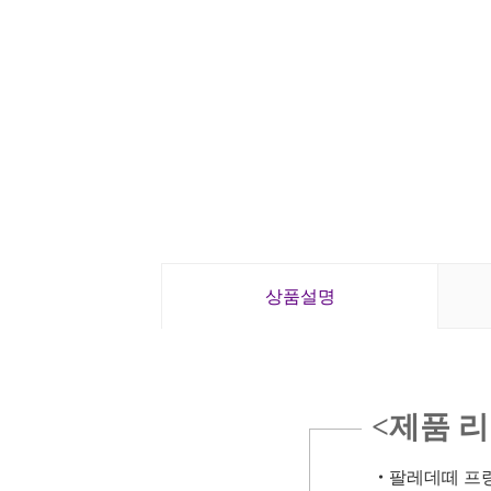
상품설명
<제품 
・
팔레데떼 프랑