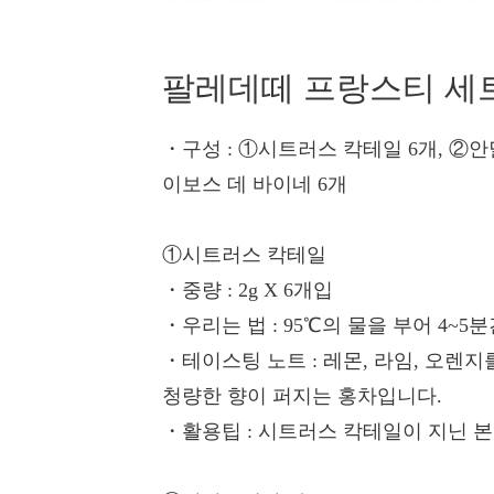
팔레데떼 프랑스티 세
・구성
: ①시트러스 칵테일 6개, ②안
이보스 데 바이네 6개
①시트러스 칵테일
・중량
: 2g X 6개입
・우리는 법
: 95℃의 물을 부어 4~5
・테이스팅 노트
: 레몬, 라임, 오렌
청량한 향이 퍼지는 홍차입니다.
・활용팁
: 시트러스 칵테일이 지닌 