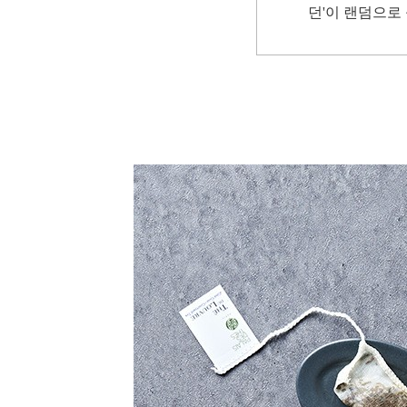
던'이 랜덤으로