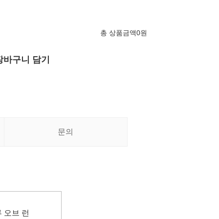
총 상품금액
0
원
장바구니 담기
문의
루 오브 런