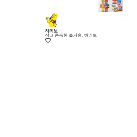
하리보
작고 쫀득한 즐거움, 하리보