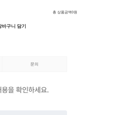
총 상품금액
0
원
장바구니 담기
문의