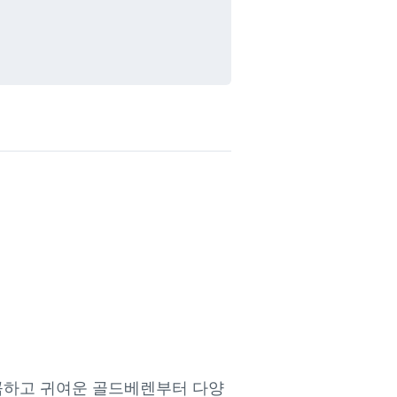
달콤하고 귀여운 골드베렌부터 다양