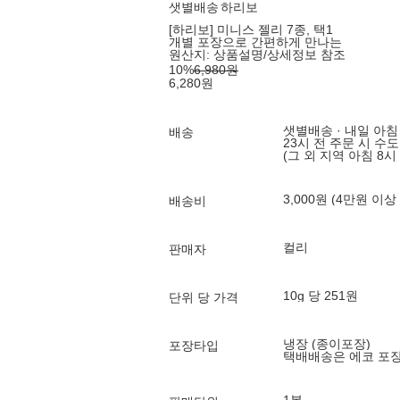
샛별배송
하리보
[하리보] 미니스 젤리 7종, 택1
개별 포장으로 간편하게 만나는
원산지:
상품설명/상세정보 참조
10
%
6,980
원
6,280
원
샛별배송 · 내일 아침
배송
23시 전 주문 시 수
(그 외 지역 아침 8시
3,000원 (4만원 이상
배송비
컬리
판매자
10g 당 251원
단위 당 가격
냉장 (종이포장)
포장타입
택배배송은 에코 포