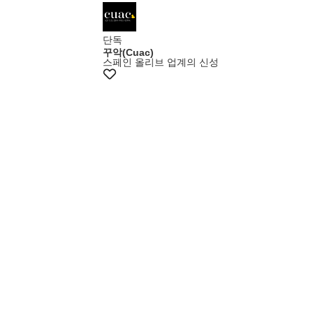
단독
꾸악(Cuac)
스페인 올리브 업계의 신성