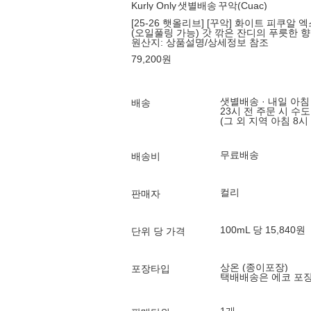
Kurly Only
샛별배송
꾸악(Cuac)
[25-26 햇올리브] [꾸악] 화이트 피쿠알 
(오일풀링 가능) 갓 깎은 잔디의 푸릇한 향
원산지:
상품설명/상세정보 참조
79,200
원
샛별배송 · 내일 아침
배송
23시 전 주문 시 수
(그 외 지역 아침 8시
무료배송
배송비
컬리
판매자
100mL 당 15,840원
단위 당 가격
상온 (종이포장)
포장타입
택배배송은 에코 포