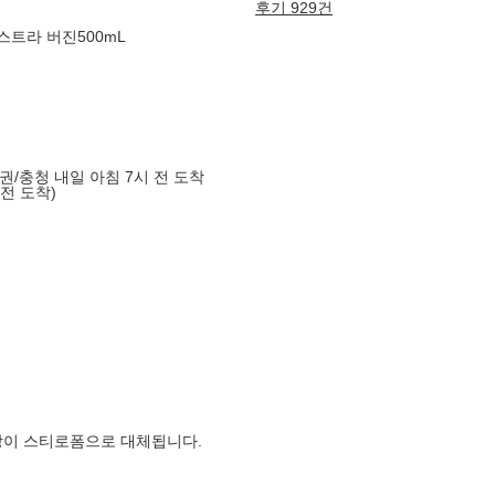
후기 929건
엑스트라 버진500mL
도권/충청 내일 아침 7시 전 도착
 전 도착)
장이 스티로폼으로 대체됩니다.