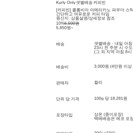
Kurly Only
샛별배송
커피빈
[커피빈] 콜롬비아 아메리카노 파우더 스틱 
간단하고 여유로운 커피 타임
원산지:
상품설명/상세정보 참조
10
%
6,500
원
5,850
원
~
샛별배송 · 내일 아침
배송
23시 전 주문 시 수
(그 외 지역 아침 8시
3,000원 (4만원 이상
배송비
컬리
판매자
100g 당 18,281원
단위 당 가격
상온 (종이포장)
포장타입
택배배송은 에코 포