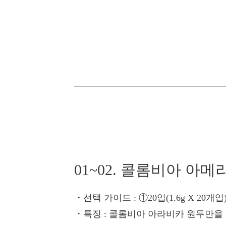
01~02. 콜롬비아 아메
・선택 가이드
: ①20입(1.6g X 20개
・특징
: 콜롬비아 아라비카 원두만을 