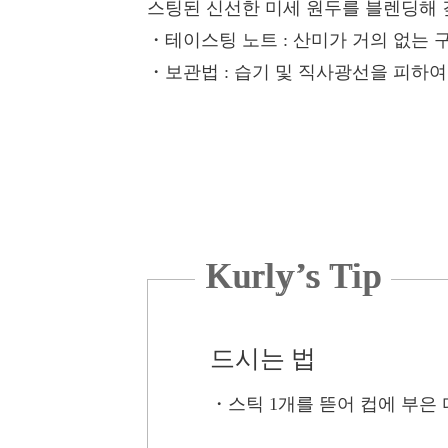
스팅된 신선한 미세 원두를 블렌딩해 
・테이스팅 노트
: 산미가 거의 없는
・보관법
: 습기 및 직사광선을 피하
Kurly’s Tip
드시는 법
・
스틱 1개를 뜯어 컵에 부은 